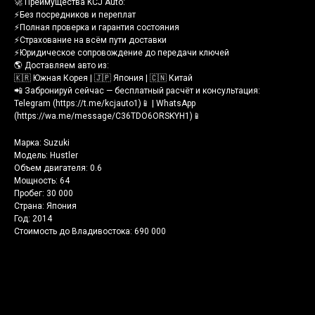
🚀 Преимущества KCJ Auto:
⚡️Без посредников и переплат
⚡️Полная проверка и гарантия состояния
⚡️Страхование на всём пути доставки
⚡️Юридическое сопровождение до передачи ключей
🌎 Доставляем авто из:
🇰🇷 Южная Корея | 🇯🇵 Япония | 🇨🇳 Китай
📲 Забронируй сейчас — бесплатный расчёт и консультация:
Telegram (https://t.me/kcjauto1)📱 | WhatsApp
(https://wa.me/message/C36TDO6ORSKYH1)📱
Марка: Suzuki
Модель: Hustler
Объем двигателя: 0.6
Мощность: 64
Пробег: 30 000
Страна: Япония
Год: 2014
Стоимость до Владивостока: 690 000