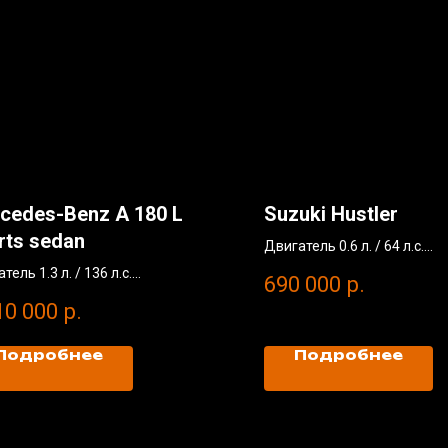
cedes-Benz A 180 L
Suzuki Hustler
rts sedan
Двигатель 0.6 л. / 64 л.с.
Без окрасов
тель 1.3 л. / 136 л.с.
690 000
р.
Пробег: 30 000 км
окрасов
10 000
р.
2014 год
г: 18 400 км
 год
Подробнее
Подробнее
а рассчитана по курсу Юань/
 = 11,4