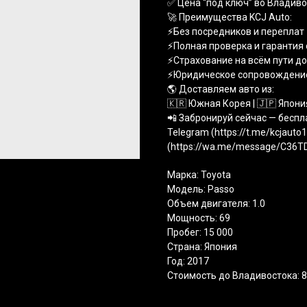
✅ Цена “под ключ” во Владиво
🚀 Преимущества KCJ Auto:
⚡️Без посредников и переплат
⚡️Полная проверка и гарантия
⚡️Страхование на всём пути д
⚡️Юридическое сопровождени
🌎 Доставляем авто из:
🇰🇷 Южная Корея | 🇯🇵 Япония
📲 Забронируй сейчас — беспл
Telegram (https://t.me/kcjauto
(https://wa.me/message/C36
Марка: Toyota
Модель: Passo
Объем двигателя: 1.0
Мощность: 69
Пробег: 15 000
Страна: Япония
Год: 2017
Стоимость до Владивостока: 8