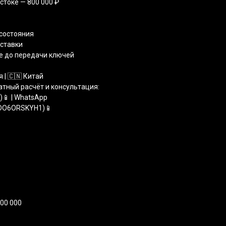
стоке — 800 000 ₽
 состояния
оставки
е до передачи ключей
 | 🇨🇳 Китай
атный расчёт и консультация:
1)📱 | WhatsApp
TDO6ORSKYH1)📱
00 000