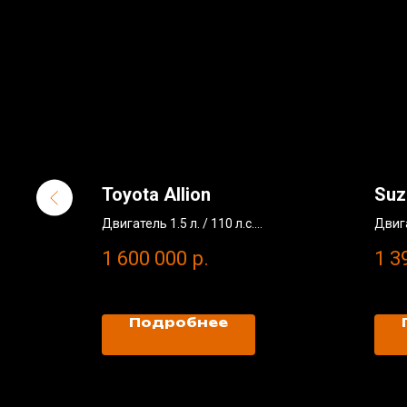
Toyota Allion
Suz
Двигатель 1.5 л. / 110 л.с.
Двига
Без окрасов
Без 
1 600 000
р.
1 3
Пробег: 77 000 км
Пробе
2018 год
2022
Подробнее