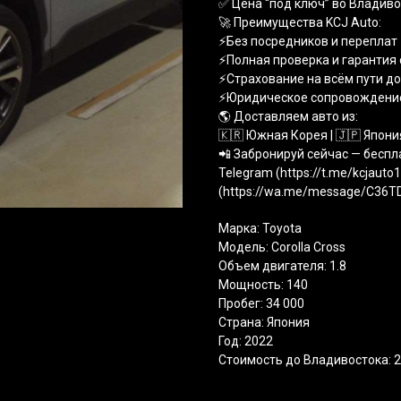
✅ Цена “под ключ” во Владиво
🚀 Преимущества KCJ Auto:
⚡️Без посредников и переплат
⚡️Полная проверка и гарантия
⚡️Страхование на всём пути д
⚡️Юридическое сопровождени
🌎 Доставляем авто из:
🇰🇷 Южная Корея | 🇯🇵 Япония
📲 Забронируй сейчас — беспл
Telegram (https://t.me/kcjauto
(https://wa.me/message/C36
Марка: Toyota
Модель: Corolla Cross
Объем двигателя: 1.8
Мощность: 140
Пробег: 34 000
Страна: Япония
Год: 2022
Стоимость до Владивостока: 2