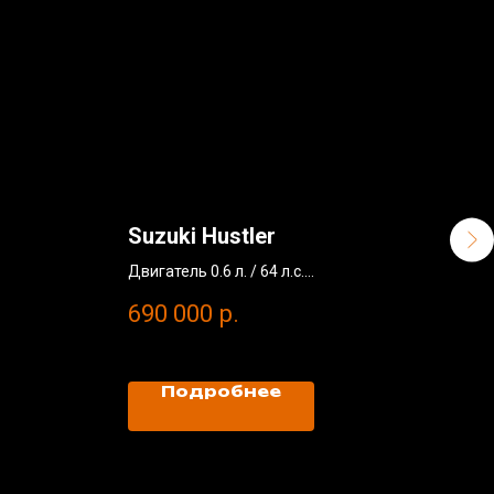
Suzuki Hustler
BMW
Двигатель 0.6 л. / 64 л.с.
Двига
Без окрасов
Без 
690 000
р.
2 8
Пробег: 30 000 км
Проб
2014 год
2022
*Цен
Рубл
Подробнее