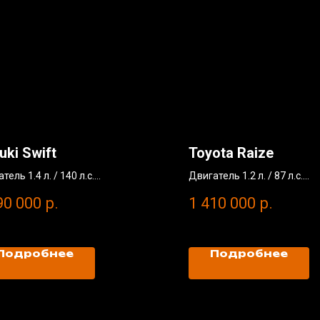
uki Swift
Toyota Raize
тель 1.4 л. / 140 л.с.
Двигатель 1.2 л. / 87 л.с.
окрасов
Без окрасов
90 000
р.
1 410 000
р.
г: 34 000 км
Пробег: 26 000 км
 год
2022 год
Подробнее
Подробнее