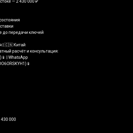
стоке — 2 430 000 ₽
 состояния
оставки
е до передачи ключей
 | 🇨🇳 Китай
атный расчёт и консультация:
1)📱 | WhatsApp
TDO6ORSKYH1)📱
 430 000