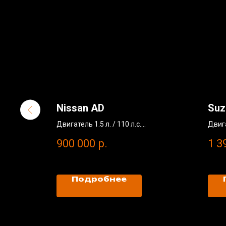
Nissan AD
Suz
Двигатель 1.5 л. / 110 л.с.
Двига
Без окрасов
Без 
900 000
р.
1 3
Пробег: 4 000 км
Пробе
2022 год
2022
Вона/
Подробнее