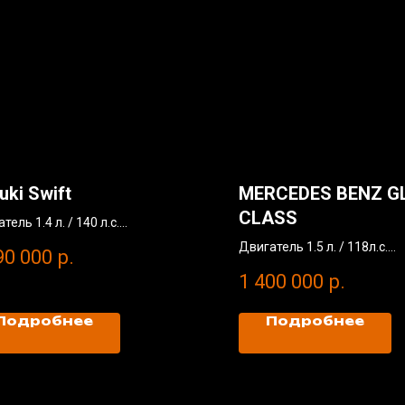
uki Swift
MERCEDES BENZ G
CLASS
тель 1.4 л. / 140 л.с.
окрасов
Двигатель 1.5 л. / 118л.с.
90 000
р.
г: 34 000 км
Без окрасов
1 400 000
р.
 год
Пробег: 39 000 км
2017 год
Подробнее
Подробнее