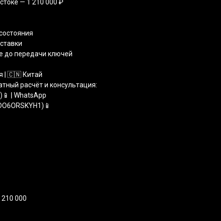
стоке — 1 210 000 ₽
 состояния
оставки
е до передачи ключей
 | 🇨🇳 Китай
атный расчёт и консультация:
1)📱 | WhatsApp
TDO6ORSKYH1)📱
 210 000