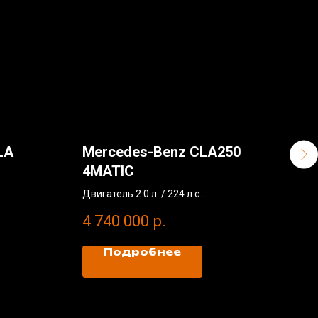
LA
Mercedes-Benz CLA250
Gee
4MATIC
Двига
Без 
Двигатель 2.0 л. / 224 л.с.
1 2
Проб
Без окрасов
4 740 000
р.
2021
Пробег: 28000 км
*Цен
2021 год
Рубл
Подробнее
*Цена рассчитана по курсу Вона/
Рубль = 0,052