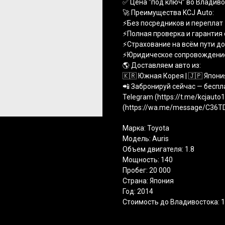
✅ Цена “под ключ” во Владиво
🚀 Преимущества KCJ Auto:
⚡️Без посредников и переплат
⚡️Полная проверка и гарантия
⚡️Страхование на всём пути д
⚡️Юридическое сопровождени
🌎 Доставляем авто из:
🇰🇷 Южная Корея | 🇯🇵 Япония
📲 Забронируй сейчас — беспл
Telegram (https://t.me/kcjauto
(https://wa.me/message/C36
Марка: Toyota
Модель: Auris
Объем двигателя: 1.8
Мощность: 140
Пробег: 20 000
Страна: Япония
Год: 2014
Стоимость до Владивостока: 1