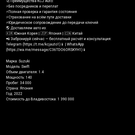
🚀 Преимущества KCJ Auto:
⚡️Без посредников и переплат
⚡️Полная проверка и гарантия состояния
⚡️Страхование на всём пути доставки
⚡️Юридическое сопровождение до передачи ключей
🌎 Доставляем авто из:
🇰🇷 Южная Корея | 🇯🇵 Япония | 🇨🇳 Китай
📲 Забронируй сейчас — бесплатный расчёт и консультация:
Telegram (https://t.me/kcjauto1)📱 | WhatsApp
(https://wa.me/message/C36TDO6ORSKYH1)📱
Марка: Suzuki
Модель: Swift
Объем двигателя: 1.4
Мощность: 140
Пробег: 34 000
Страна: Япония
Год: 2022
Стоимость до Владивостока: 1 390 000