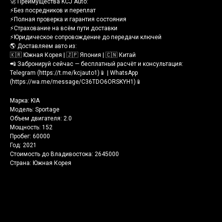
🚀 Преимущества KCJ Auto:
⚡️Без посредников и переплат
⚡️Полная проверка и гарантия состояния
⚡️Страхование на всём пути доставки
⚡️Юридическое сопровождение до передачи ключей
🌎 Доставляем авто из:
🇰🇷 Южная Корея | 🇯🇵 Япония | 🇨🇳 Китай
📲 Забронируй сейчас — бесплатный расчёт и консультация:
Telegram (https://t.me/kcjauto1)📱 | WhatsApp
(https://wa.me/message/C36TDO6ORSKYH1)📱
Марка: KIA
Модель: Sportage
Объем двигателя: 2.0
Мощность: 152
Пробег: 60000
Год: 2021
Стоимость до Владивостока: 2645000
Страна: Южная Корея